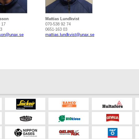
sson
Mattias Lundkvist
 17
070-538 92 74
03
0651-163 03
sson@unax.se
mattias.lundkvist@unax.se