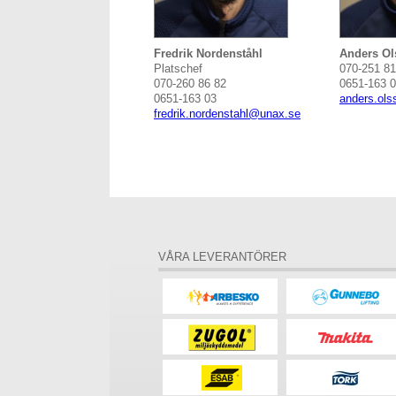
Fredrik Nordenståhl
Anders Ol
Platschef
070-251 81
070-260 86 82
0651-163 
0651-163 03
anders.ol
fredrik.nordenstahl@unax.se
VÅRA LEVERANTÖRER