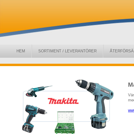
HEM
SORTIMENT / LEVERANTÖRER
ÅTERFÖRSÄ
M
Vär
med
ww